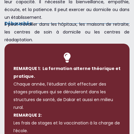
leur capacité. Il nécessite la bienveillance, empathie,
écoute, et la patience. Il peut exercer au domicile ou dans
un établissement.
Débouchés
Il peut travailler dans les hôpitaux, les maisons de retraite,
les centres de soin à domicile ou les centres de
réadaptation.
REMARQUE 1:
La formation alterne théorique et
pratique.
Chaque année, l’étudiant doit effectuer des
stages pratiques qui se dérouleront dans les
structures de santé, de Dakar et aussi en milieu
rural.
REMARQUE 2:
Les frais de stages et la vaccination à la charge de
l’école.