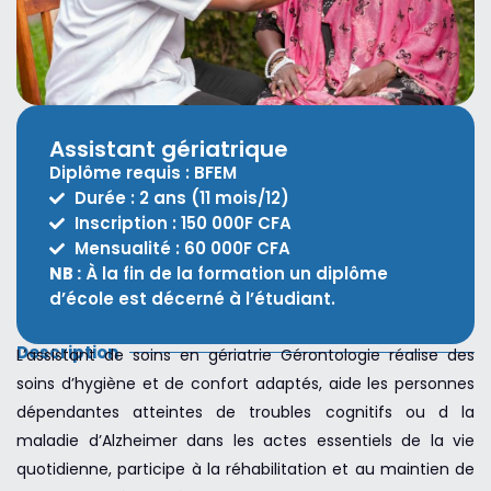
Assistant gériatrique
Diplôme requis : BFEM
Durée : 2 ans (11 mois/12)
Inscription : 150 000F CFA
Mensualité : 60 000F CFA
NB :
À la fin de la formation un diplôme
d’école est décerné à l’étudiant.
Description
L’assistant de soins en gériatrie Gérontologie réalise des
soins d’hygiène et de confort adaptés, aide les personnes
dépendantes atteintes de troubles cognitifs ou d la
maladie d’Alzheimer dans les actes essentiels de la vie
quotidienne, participe à la réhabilitation et au maintien de