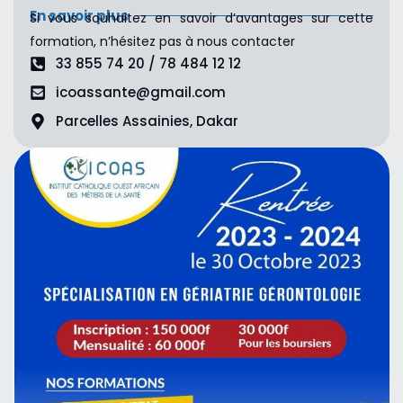
En savoir plus
Si vous souhaitez en savoir d’avantages sur cette
formation, n’hésitez pas à nous contacter
33 855 74 20 / 78 484 12 12
icoassante@gmail.com
Parcelles Assainies, Dakar