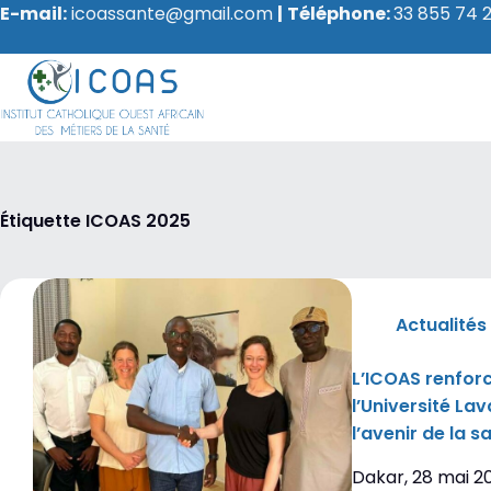
E-mail:
icoassante@gmail.com
|
Téléphone:
33 855 74 2
Étiquette
ICOAS 2025
Actualités
L’ICOAS renfor
l’Université Lav
l’avenir de la s
Dakar, 28 mai 20