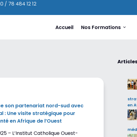
0 / 78 484 12 12
Accueil
Nos Formations
Article
stra
ce son partenariat nord-sud avec
en A
al : Une visite stratégique pour
anté en Afrique de l’Ouest
méd
25 – L’Institut Catholique Ouest-